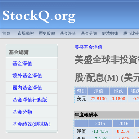
首頁
市場動態
歷史股價
基金淨值
基金分類
經濟數據
股市比
美盛基金淨值
基金總覽
美盛全球非投資
基金淨值
股/配息(M) (美
境外基金淨值
國內基金淨值
幣別
淨值
漲跌
漲
美元
72.8100
0.1800
0.
基金淨值行動版
基金分類
年度報酬率
2015
2016
基金績效(測試版)
淨值
-13.43%
8.23%