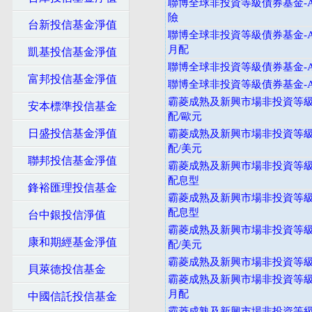
聯博全球非投資等級債券基金-A
險
台新投信基金淨值
聯博全球非投資等級債券基金-A
月配
凱基投信基金淨值
聯博全球非投資等級債券基金-A
富邦投信基金淨值
聯博全球非投資等級債券基金-A
霸菱成熟及新興市場非投資等級
安本標準投信基金
配/歐元
日盛投信基金淨值
霸菱成熟及新興市場非投資等級
配/美元
聯邦投信基金淨值
霸菱成熟及新興市場非投資等級
配息型
鋒裕匯理投信基金
霸菱成熟及新興市場非投資等級
配息型
台中銀投信淨值
霸菱成熟及新興市場非投資等級
康和期經基金淨值
配/美元
霸菱成熟及新興市場非投資等級
貝萊德投信基金
霸菱成熟及新興市場非投資等級
月配
中國信託投信基金
霸菱成熟及新興市場非投資等級