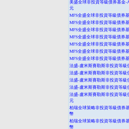
美盛全球非投資等級債券基金-A股
元
MFS全盛全球非投資等級債券基
MFS全盛全球非投資等級債券基
MFS全盛全球非投資等級債券基
MFS全盛全球非投資等級債券基
MFS全盛全球非投資等級債券基
MFS全盛全球非投資等級債券基
MFS全盛全球非投資等級債券基
法盛-盧米斯賽勒斯非投資等級債券
法盛-盧米斯賽勒斯非投資等級債券
法盛-盧米斯賽勒斯非投資等級債券
法盛-盧米斯賽勒斯非投資等級債券
法盛-盧米斯賽勒斯非投資等級債券
元
柏瑞全球策略非投資等級債券基金
幣
柏瑞全球策略非投資等級債券基金
幣