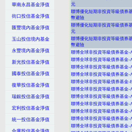
元
華南永昌基金淨值
聯博優化短期非投資等級債券基金
街口投信基金淨值
幣避險
聯博優化短期非投資等級債券基金
匯豐境內基金淨值
元
聯博優化短期非投資等級債券基金
玉山投信境內基金
幣避險
永豐境內基金淨值
聯博全球非投資等級債券基金-A
聯博全球非投資等級債券基金-A
新光投信基金淨值
聯博全球非投資等級債券基金-A
國泰投信基金淨值
聯博全球非投資等級債券基金-A
聯博全球非投資等級債券基金-B
復華投信基金淨值
聯博全球非投資等級債券基金-A
瑞銀投信基金淨值
聯博全球非投資等級債券基金-A
聯博全球非投資等級債券基金-A
宏利投信基金淨值
聯博全球非投資等級債券基金-A
聯博全球非投資等級債券基金-A
統一投信基金淨值
聯博全球非投資等級債券基金-A
合庫投信基金淨值