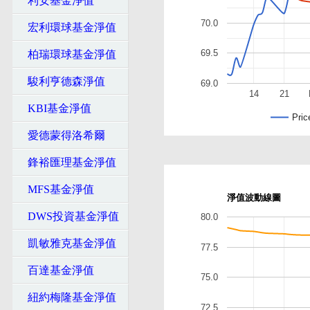
利安基金淨值
70.0
宏利環球基金淨值
69.5
柏瑞環球基金淨值
駿利亨德森淨值
69.0
14
21
KBI基金淨值
Pric
愛德蒙得洛希爾
鋒裕匯理基金淨值
MFS基金淨值
淨值波動線圖
DWS投資基金淨值
80.0
凱敏雅克基金淨值
77.5
百達基金淨值
75.0
紐約梅隆基金淨值
72.5