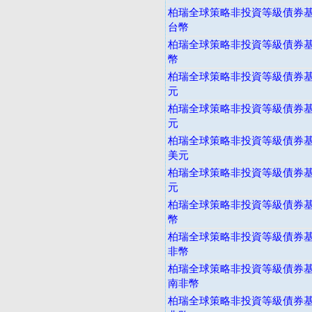
柏瑞全球策略非投資等級債券基金
台幣
柏瑞全球策略非投資等級債券基金
幣
柏瑞全球策略非投資等級債券基金
元
柏瑞全球策略非投資等級債券基金
元
柏瑞全球策略非投資等級債券基金
美元
柏瑞全球策略非投資等級債券基金
元
柏瑞全球策略非投資等級債券基金
幣
柏瑞全球策略非投資等級債券基金
非幣
柏瑞全球策略非投資等級債券基金
南非幣
柏瑞全球策略非投資等級債券基金