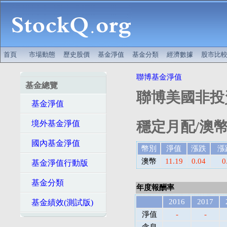
首頁
市場動態
歷史股價
基金淨值
基金分類
經濟數據
股市比
聯博基金淨值
基金總覽
聯博美國非投資
基金淨值
穩定月配/澳幣
境外基金淨值
國內基金淨值
幣別
淨值
漲跌
漲
澳幣
11.19
0.04
0
基金淨值行動版
基金分類
年度報酬率
2016
2017
基金績效(測試版)
淨值
-
-