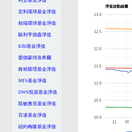
利安基金淨值
淨值波動線圖
宏利環球基金淨值
13.0
柏瑞環球基金淨值
12.5
駿利亨德森淨值
KBI基金淨值
12.0
愛德蒙得洛希爾
11.5
鋒裕匯理基金淨值
MFS基金淨值
11.0
DWS投資基金淨值
10.5
凱敏雅克基金淨值
百達基金淨值
10.0
11
18
紐約梅隆基金淨值