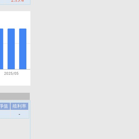
2.15%
2025/05
淨值
殖利率
-