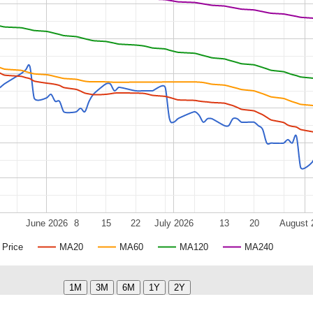
June 2026
8
15
22
July 2026
13
20
August 
Price
MA20
MA60
MA120
MA240