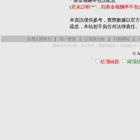
* 基金報酬率包含配息
(
若未註明"*"，則基金報酬率不
本資訊僅供參考，實際數據以官方
疏忽，本站恕不負任何法律責任。
|
|
|
|
台灣人辦美卡
統一發票
12星座分析
行動網站
-
-
-
萬豪史高開卡禮
美卡套利
萬豪煉金術
高回饋美卡
© Al
紅漲綠跌
綠漲