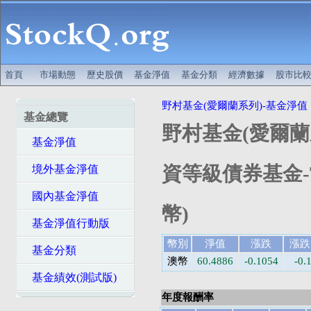
首頁
市場動態
歷史股價
基金淨值
基金分類
經濟數據
股市比
野村基金(愛爾蘭系列)-基金淨值
基金總覽
野村基金(愛爾蘭
基金淨值
資等級債券基金-T
境外基金淨值
國內基金淨值
幣)
基金淨值行動版
幣別
淨值
漲跌
漲跌
基金分類
澳幣
60.4886
-0.1054
-0.
基金績效(測試版)
年度報酬率