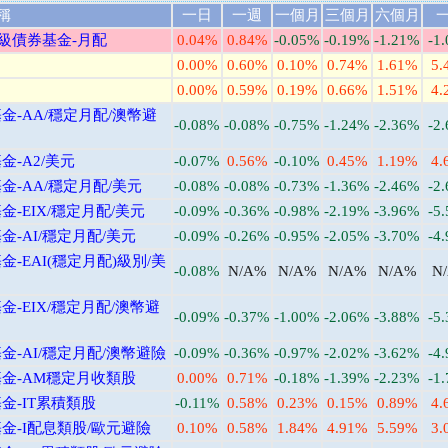
稱
一日
一週
一個月
三個月
六個月
級債券基金-月配
0.04%
0.84%
-0.05%
-0.19%
-1.21%
-1
0.00%
0.60%
0.10%
0.74%
1.61%
5.
0.00%
0.59%
0.19%
0.66%
1.51%
4.
-AA/穩定月配/澳幣避
-0.08%
-0.08%
-0.75%
-1.24%
-2.36%
-2
-A2/美元
-0.07%
0.56%
-0.10%
0.45%
1.19%
4.
-AA/穩定月配/美元
-0.08%
-0.08%
-0.73%
-1.36%
-2.46%
-2
-EIX/穩定月配/美元
-0.09%
-0.36%
-0.98%
-2.19%
-3.96%
-5
-AI/穩定月配/美元
-0.09%
-0.26%
-0.95%
-2.05%
-3.70%
-4
-EAI(穩定月配)級別/美
-0.08%
N/A%
N/A%
N/A%
N/A%
N
-EIX/穩定月配/澳幣避
-0.09%
-0.37%
-1.00%
-2.06%
-3.88%
-5
-AI/穩定月配/澳幣避險
-0.09%
-0.36%
-0.97%
-2.02%
-3.62%
-4
金-AM穩定月收類股
0.00%
0.71%
-0.18%
-1.39%
-2.23%
-1
金-IT累積類股
-0.11%
0.58%
0.23%
0.15%
0.89%
4.
金-I配息類股/歐元避險
0.10%
0.58%
1.84%
4.91%
5.59%
3.