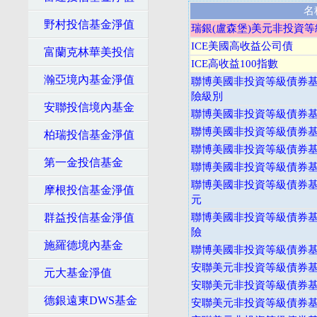
名
野村投信基金淨值
瑞銀(盧森堡)美元非投資等
ICE美國高收益公司債
富蘭克林華美投信
ICE高收益100指數
瀚亞境內基金淨值
聯博美國非投資等級債券基金
險級別
安聯投信境內基金
聯博美國非投資等級債券基金
聯博美國非投資等級債券基金
柏瑞投信基金淨值
聯博美國非投資等級債券基金
第一金投信基金
聯博美國非投資等級債券基金
聯博美國非投資等級債券基金
摩根投信基金淨值
元
群益投信基金淨值
聯博美國非投資等級債券基金
險
施羅德境內基金
聯博美國非投資等級債券基金
安聯美元非投資等級債券基
元大基金淨值
安聯美元非投資等級債券基
德銀遠東DWS基金
安聯美元非投資等級債券基