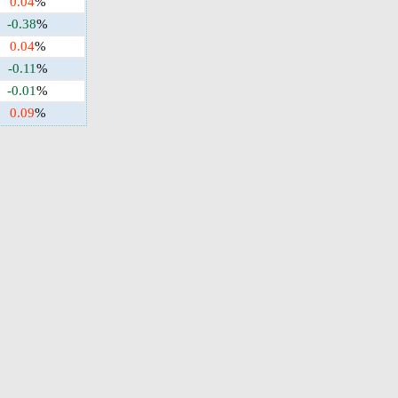
0.04
%
-0.38
%
0.04
%
-0.11
%
-0.01
%
0.09
%