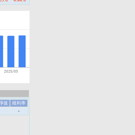
.65%
4.44%
2025/05
淨值
殖利率
-