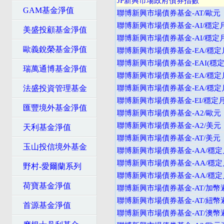
JP新興市場政府債券指數
GAM基金淨值
聯博新興市場債券基金-AT/歐元
聯博新興市場債券基金-AI/穩定
美盛投顧基金淨值
聯博新興市場債券基金-AI/穩定
歐義銳榮基金淨值
聯博新興市場債券基金-EA/穩定
聯博新興市場債券基金-EAI(穩定
瑞萬通博基金淨值
聯博新興市場債券基金-EA/穩定
法盛投資管理基金
聯博新興市場債券基金-EA/穩定
聯博新興市場債券基金-EI/穩定
匯豐境外基金淨值
聯博新興市場債券基金-A2/歐元
聯博新興市場債券基金-A2/美元
天利基金淨值
聯博新興市場債券基金-AT/美元
玉山投信境外基金
聯博新興市場債券基金-AA/穩定
聯博新興市場債券基金-AA/穩定
野村-愛爾蘭系列
聯博新興市場債券基金-AA/穩定
荷寶基金淨值
聯博新興市場債券基金-AT/加幣
聯博新興市場債券基金-AT/紐幣
首源基金淨值
聯博新興市場債券基金-AT/澳幣