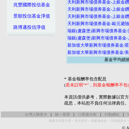
天利新興市場債券基金-上銀金鑽
兆豐國際投信基金
天利新興市場債券基金-上銀金鑽
景順投信基金淨值
天利新興市場債券基金-上銀金鑽
天利新興市場債券基金-歐元避
路博邁投信淨值
瑞銀(盧森堡)新興市場債券基金/
瑞銀(盧森堡)新興市場債券基金-
新加坡大華新興市場債券基金/
新加坡大華新興市場債券基金/
基金平均績
* 基金報酬率包含配息
(
若未註明"*"，則基金報酬率不
本資訊僅供參考，實際數據以官方
疏忽，本站恕不負任何法律責任。
|
|
|
|
台灣人辦美卡
統一發票
12星座分析
行動網站
-
-
-
萬豪史高開卡禮
美卡套利
萬豪煉金術
高回饋美卡
© Al