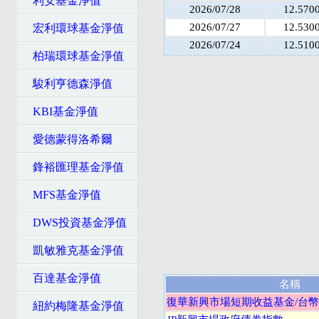
利安基金淨值
2026/07/28
12.570
2026/07/27
12.530
宏利環球基金淨值
2026/07/24
12.510
柏瑞環球基金淨值
駿利亨德森淨值
KBI基金淨值
愛德蒙得洛希爾
鋒裕匯理基金淨值
MFS基金淨值
DWS投資基金淨值
凱敏雅克基金淨值
百達基金淨值
名稱
復華新興市場短期收益基金/台幣
紐約梅隆基金淨值