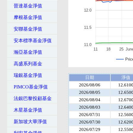
晉達基金淨值
12.0
摩根基金淨值
11.5
安聯基金淨值
安本標準基金淨值
11.0
11
18
25
Jun
瀚亞基金淨值
Pric
高盛系列基金
瑞銀基金淨值
日期
淨值
2026/08/06
12.610
PIMCO基金淨值
2026/08/05
12.650
法銀巴黎投顧基金
2026/08/04
12.670
2026/08/03
12.640
木星基金淨值
2026/07/31
12.560
新加坡大華淨值
2026/07/30
12.620
2026/07/29
12.550