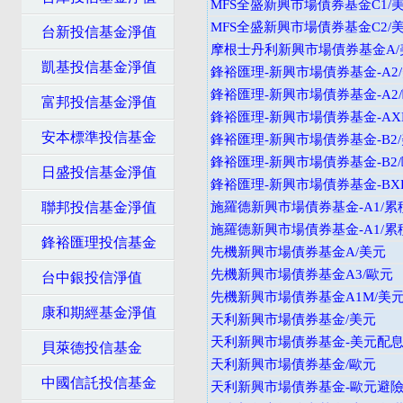
MFS全盛新興市場債券基金C1/
MFS全盛新興市場債券基金C2/
台新投信基金淨值
摩根士丹利新興市場債券基金A/
凱基投信基金淨值
鋒裕匯理-新興市場債券基金-A2
鋒裕匯理-新興市場債券基金-A2
富邦投信基金淨值
鋒裕匯理-新興市場債券基金-AX
安本標準投信基金
鋒裕匯理-新興市場債券基金-B2
鋒裕匯理-新興市場債券基金-B2
日盛投信基金淨值
鋒裕匯理-新興市場債券基金-BX
聯邦投信基金淨值
施羅德新興市場債券基金-A1/累
施羅德新興市場債券基金-A1/累
鋒裕匯理投信基金
先機新興市場債券基金A/美元
先機新興市場債券基金A3/歐元
台中銀投信淨值
先機新興市場債券基金A1M/美
康和期經基金淨值
天利新興市場債券基金/美元
天利新興市場債券基金-美元配
貝萊德投信基金
天利新興市場債券基金/歐元
中國信託投信基金
天利新興市場債券基金-歐元避