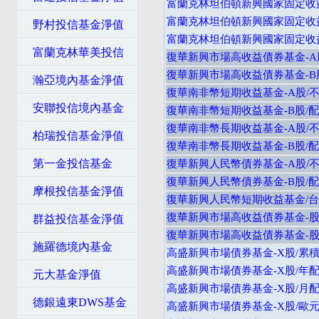
富蘭克林坦伯頓新興國家固定收益
富蘭克林坦伯頓新興國家固定收益
野村投信基金淨值
富蘭克林坦伯頓新興國家固定收益
富蘭克林華美投信
復華新興市場高收益債券基金-A
復華新興市場高收益債券基金-B股
瀚亞境內基金淨值
復華南非幣短期收益基金-A股/
安聯投信境內基金
復華南非幣短期收益基金-B股/
復華南非幣長期收益基金-A股/
柏瑞投信基金淨值
復華南非幣長期收益基金-B股/
第一金投信基金
復華新興人民幣債券基金-A股/
復華新興人民幣債券基金-B股/
摩根投信基金淨值
復華新興人民幣短期收益基金/
復華新興市場高收益債券基金-股
群益投信基金淨值
復華新興市場高收益債券基金-股
施羅德境內基金
高盛新興市場債券基金-X股/累積
高盛新興市場債券基金-X股/年配
元大基金淨值
高盛新興市場債券基金-X股/月配
德銀遠東DWS基金
高盛新興市場債券基金-X股/歐