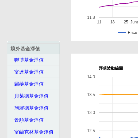
11.8
11
18
25
Jun
Price
境外基金淨值
聯博基金淨值
淨值波動線圖
富達基金淨值
14.0
霸菱基金淨值
13.5
貝萊德基金淨值
施羅德基金淨值
13.0
景順基金淨值
12.5
富蘭克林基金淨值