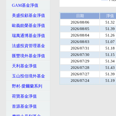
GAM基金淨值
美盛投顧基金淨值
日期
淨值
2026/08/06
51.32
歐義銳榮基金淨值
2026/08/05
51.39
2026/08/04
51.26
瑞萬通博基金淨值
2026/08/03
51.07
法盛投資管理基金
2026/07/31
51.18
2026/07/30
51.15
匯豐境外基金淨值
2026/07/29
51.34
天利基金淨值
2026/07/28
51.43
2026/07/27
51.39
玉山投信境外基金
2026/07/24
51.19
野村-愛爾蘭系列
荷寶基金淨值
首源基金淨值