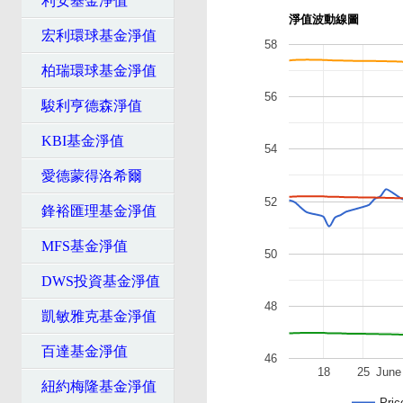
利安基金淨值
淨值波動線圖
宏利環球基金淨值
58
柏瑞環球基金淨值
56
駿利亨德森淨值
KBI基金淨值
54
愛德蒙得洛希爾
52
鋒裕匯理基金淨值
MFS基金淨值
50
DWS投資基金淨值
48
凱敏雅克基金淨值
百達基金淨值
46
18
25
June
紐約梅隆基金淨值
Pric