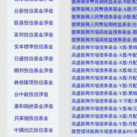
復華南非幣長期收益基金-B股/
復華新興人民幣債券基金-A股/
台新投信基金淨值
復華新興人民幣債券基金-B股/
凱基投信基金淨值
復華新興人民幣短期收益基金/
復華新興市場高收益債券基金-股
富邦投信基金淨值
復華新興市場高收益債券基金-股
安本標準投信基金
高盛新興市場債券基金-X股/累積
高盛新興市場債券基金-X股/年配
日盛投信基金淨值
高盛新興市場債券基金-X股/月配
聯邦投信基金淨值
高盛新興市場債券基金-X股/歐
高盛新興市場債券基金-X股/月配
鋒裕匯理投信基金
高盛新興市場債券基金-Y股/月配
高盛新興市場債券基金-Y股/累積
台中銀投信淨值
高盛新興市場債券基金-Y/月配/
康和期經基金淨值
高盛新興市場債券基金-Y股/歐
高盛新興市場債券基金-X股/月配
貝萊德投信基金
高盛新興市場債券基金-Y股/月配
中國信託投信基金
匯豐環球新興市場債券基金PD/