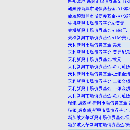
鋒裕匯理-新興市場債券基金-BX
施羅德新興市場債券基金-A1/累
施羅德新興市場債券基金-A1/累
先機新興市場債券基金A/美元
先機新興市場債券基金A3/歐元
先機新興市場債券基金A1M/美
天利新興市場債券基金/美元
天利新興市場債券基金-美元配
天利新興市場債券基金/歐元
天利新興市場債券基金-歐元避
天利新興市場債券基金-上銀金鑽
天利新興市場債券基金-上銀金鑽
天利新興市場債券基金-上銀金鑽
天利新興市場債券基金-歐元避
瑞銀(盧森堡)新興市場債券基金/
瑞銀(盧森堡)新興市場債券基金-
新加坡大華新興市場債券基金/
新加坡大華新興市場債券基金/