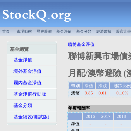
首頁
市場動態
歷史股價
基金淨值
基金分類
經濟數據
股市比
聯博基金淨值
基金總覽
聯博新興市場債券
基金淨值
月配/澳幣避險 (
境外基金淨值
國內基金淨值
幣別
淨值
漲跌
漲跌比
澳幣
9.85
0.01
0.10%
基金淨值行動版
基金分類
年度報酬率
2016
2017
2018
基金績效(測試版)
淨值
-
-
-