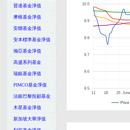
10.0
晉達基金淨值
摩根基金淨值
9.9
安聯基金淨值
9.8
安本標準基金淨值
瀚亞基金淨值
9.7
高盛系列基金
9.6
瑞銀基金淨值
PIMCO基金淨值
9.5
11
18
25
Jun
法銀巴黎投顧基金
Price
木星基金淨值
新加坡大華淨值