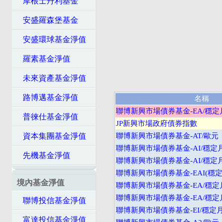
摩根士丹利基金
安盛羅森堡基金
安盛環球基金淨值
羅素基金淨值
未來資產基金淨值
路博邁基金淨值
名稱
聯博新興市場債券基金-EA/穩定
普徠仕基金淨值
JP新興市場政府債券指數
資本集團基金淨值
聯博新興市場債券基金-AT/歐元
聯博新興市場債券基金-AI/穩定
先機基金淨值
聯博新興市場債券基金-AI/穩定
聯博新興市場債券基金-EAI(穩定
境內基金淨值
聯博新興市場債券基金-EA/穩定
聯博新興市場債券基金-EA/穩定
聯博投信基金淨值
聯博新興市場債券基金-EI/穩定
富達投信基金淨值