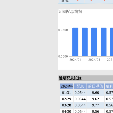
含息
-
-
-
近期配息趨勢
0.0500
0.0000
2024/01
2024/03
202
近期配息記錄
2024年
配息
前日淨值
殖
01/31
0.0544
9.60
0.5
02/29
0.0544
9.62
0.5
03/28
0.0544
9.77
0.5
04/30
0.0544
9.56
0.5