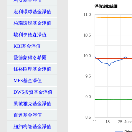
利安基金淨值
淨值波動線圖
宏利環球基金淨值
11.0
柏瑞環球基金淨值
駿利亨德森淨值
10.5
KBI基金淨值
10.0
愛德蒙得洛希爾
鋒裕匯理基金淨值
9.5
MFS基金淨值
DWS投資基金淨值
9.0
凱敏雅克基金淨值
百達基金淨值
8.5
11
18
25
Jun
紐約梅隆基金淨值
Pric