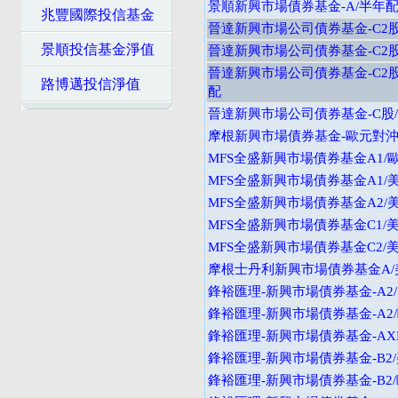
景順新興市場債券基金-A/半年配
兆豐國際投信基金
晉達新興市場公司債券基金-C2股
景順投信基金淨值
晉達新興市場公司債券基金-C2股
晉達新興市場公司債券基金-C2股
路博邁投信淨值
配
晉達新興市場公司債券基金-C股/
摩根新興市場債券基金-歐元對
MFS全盛新興市場債券基金A1/
MFS全盛新興市場債券基金A1/
MFS全盛新興市場債券基金A2/
MFS全盛新興市場債券基金C1/
MFS全盛新興市場債券基金C2/
摩根士丹利新興市場債券基金A/
鋒裕匯理-新興市場債券基金-A2
鋒裕匯理-新興市場債券基金-A2
鋒裕匯理-新興市場債券基金-AX
鋒裕匯理-新興市場債券基金-B2
鋒裕匯理-新興市場債券基金-B2